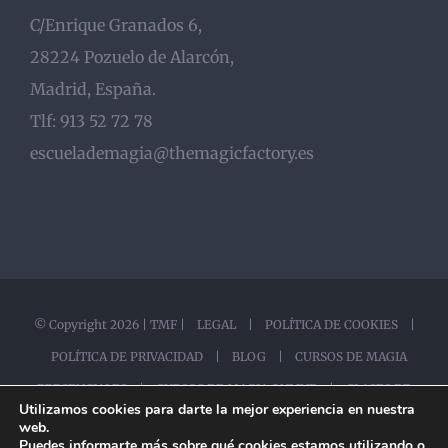
C/Enrique Granados 6,
28224 Pozuelo de Alarcón,
Madrid, España.
Tlf: 913 52 72 78
escuelademagia@themagicfactory.es
© Copyright
2026 |
TMF
|
LEGAL
|
POLÍTICA DE COOKIES
|
POLÍTICA DE PRIVACIDAD
|
BLOG |
CURSOS DE MAGIA
PRESENCIALES |
CURSOS DE MAGIA ONLINE |
CLASES DE
Utilizamos cookies para darte la mejor experiencia en nuestra
MAGIA ONLINE |
web.
Puedes informarte más sobre qué cookies estamos utilizando o