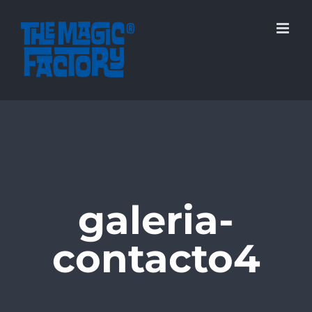
Saltar
al
contenido
galeria-
contacto4