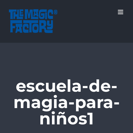
Saltar
al
contenido
escuela-de-
magia-para-
niños1