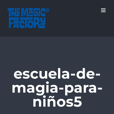
Saltar
al
contenido
escuela-de-
magia-para-
niños5