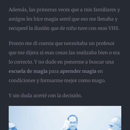
Además, las primeras veces que a mis familiares y
amigos les hice magia sentí que eso me llenaba y
recuperé la ilusión que de niño tuve con esos VHS.
Pronto me di cuenta que necesitaba un profesor
que me dijera si esas cosas las realizaba bien o era
lo correcto. Y no dude en ponerme a buscar una
escuela de magia
para
aprender magia
en
condiciones y formarme mejor como mago.
Y sin duda acerté con la decisión.