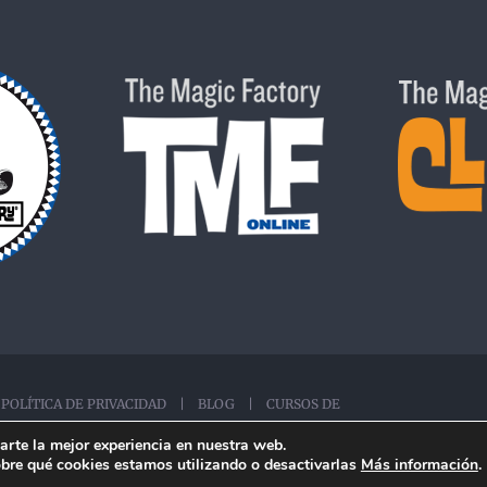
OLÍTICA DE PRIVACIDAD
|
BLOG |
CURSOS DE
 DE MAGIA ONLINE |
arte la mejor experiencia en nuestra web.
bre qué cookies estamos utilizando o desactivarlas
Más información
.