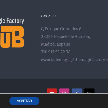
CONTACTO
C/Enrique Granados 6,
28224 Pozuelo de Alarcón,
Madrid, España.
Tlf: 913 52 72 78
escuelademagia@themagicfactory.e
YouTube
Instagram
Facebook
Correo
electrónico
ACEPTAR