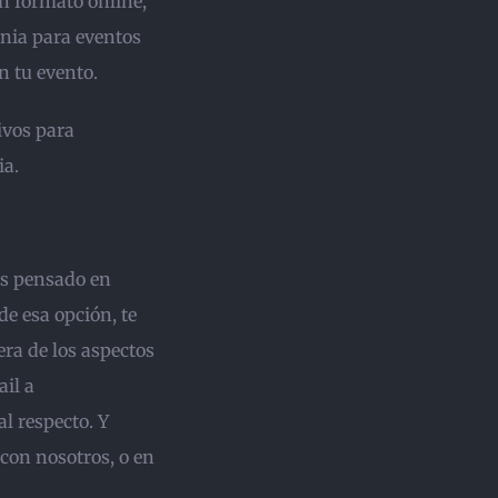
en formato online,
nia para eventos
n tu evento.
ivos para
ia.
as pensado en
 de esa opción, te
era de los aspectos
il a
l respecto. Y
con nosotros, o en