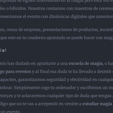
 empresas se siguen interesando en la magia pero esta vez 
ales o híbridos. Nosotros contamos con maestros de ceremo
lementamos el evento con dinámicas digitales que amenice
os, cenas de empresa, presentaciones de productos, incent
 que este en tu cuaderno apuntado se puede hacer con mag
ia!
nto has dudado en apuntarte a una
escuela de magia
, o h
o para eventos
y al final esa duda te ha llevado a desistir
capacites, garantizamos seguridad y efectividad en cualqui
ombrar. Simplemente coge tu ordenador y escribimos un ma
ry.es y te aclararemos cualquier tipo de duda que tengas a
igo que no te vas a arrepentir en venirte a
estudiar magia
 un evento.