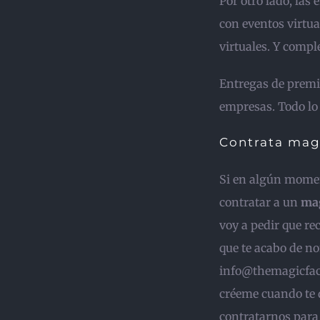
Por otro lado, las
con eventos virtu
virtuales. Y comp
Entregas de premi
empresas. Todo lo
Contrata mag
Si en algún mome
contratar a un
mag
voy a pedir que re
que te acabo de n
info@themagicfacto
créeme cuando te d
contratarnos para