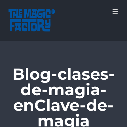
Saltar
al
contenido
Blog-clases-
de-magia-
enClave-de-
magia