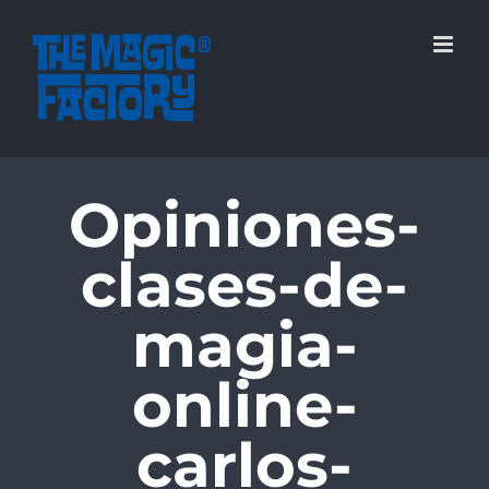
Saltar
al
contenido
Opiniones-
clases-de-
magia-
online-
carlos-